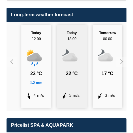
Long-term weather forecast
Today
Today
Tomorrow
12:00
18:00
00:00
23 °C
22 °C
17 °C
1.2 mm
4 m/s
3 m/s
3 m/s
Pricelist SPA & AQUAPARK