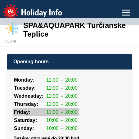
Holiday Info
SPA&AQUAPARK Turčianske
Teplice
550 m
Opening hours
Monday:
11:00
-
20:00
Tuesday:
11:00
-
20:00
Wednesday:
11:00
-
20:00
Thursday:
11:00
-
20:00
Friday:
11:00
-
20:00
Saturday:
10:00
-
20:00
Sunday:
10:00
-
20:00
Bazény otvorené do 20:30 hod.