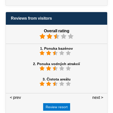
Reviews from visitors
Overall rating
1. Ponuka bazénov
2. Ponuka vodných atrakcií
3. Čistota areálu
< prev
3 / 7
next >
Review resort