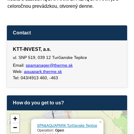
celoročnou prevádzkou, otvorený denne.
Contact
KTT-INVEST, a.s.
ul. SNP 519, 039 12 Turčianske Teplice
Email:
spamanager@therme.sk
Web:
aquapark.therme.sk
Tel: 043/4913 460, -463
How do you get to us?
+
×
SPA&AQUAPARK Turčianske Teplice
−
Operation:
Open