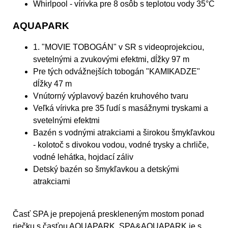
Whirlpool - vírivka pre 8 osôb s teplotou vody 35°C
AQUAPARK
1. "MOVIE TOBOGÁN" v SR s videoprojekciou,
svetelnými a zvukovými efektmi, dĺžky 97 m
Pre tých odvážnejších tobogán "KAMIKADZE"
dĺžky 47 m
Vnútorný výplavový bazén kruhového tvaru
Veľká vírivka pre 35 ľudí s masážnymi tryskami a
svetelnými efektmi
Bazén s vodnými atrakciami a širokou šmykľavkou
- kolotoč s divokou vodou, vodné trysky a chrliče,
vodné lehátka, hojdací záliv
Detský bazén so šmykľavkou a detskými
atrakciami
Časť SPA je prepojená preskleneným mostom ponad
riečku s časťou AQUAPARK. SPA&AQUAPARK je s