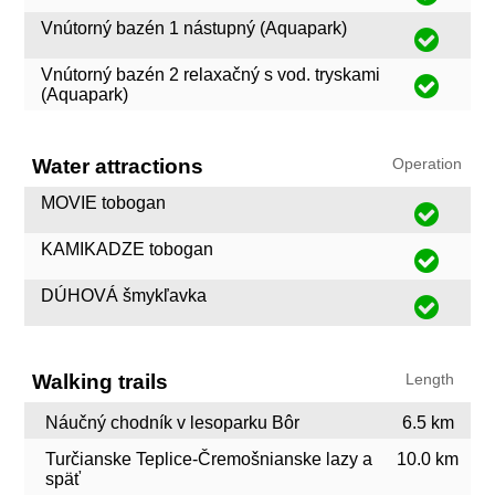
Vnútorný bazén 1 nástupný (Aquapark)
Vnútorný bazén 2 relaxačný s vod. tryskami
(Aquapark)
Water attractions
Operation
MOVIE tobogan
KAMIKADZE tobogan
DÚHOVÁ šmykľavka
Walking trails
Length
Náučný chodník v lesoparku Bôr
6.5 km
Turčianske Teplice-Čremošnianske lazy a
10.0 km
späť