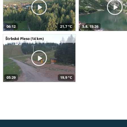
06:12
21,7 °C
5.8. 15:26
Štrbské Pleso (14 km)
05:29
19,9 °C