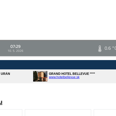
07:29
0.6 °
10. 5. 2026
A URÁN
GRAND HOTEL BELLEVUE ****
www.hotelbellevue.sk
u