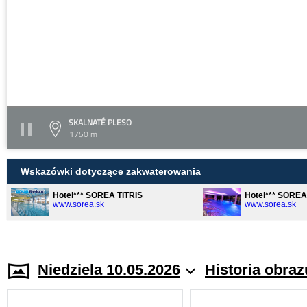
SKALNATÉ PLESO
1750 m
Wskazówki dotyczące zakwaterowania
Hotel*** SOREA TITRIS
Hotel*** SORE
www.sorea.sk
www.sorea.sk
Niedziela 10.05.2026
Historia obraz