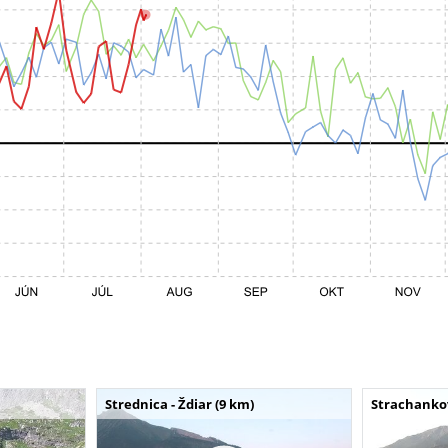
Strednica - Ždiar (9 km)
Strachankov