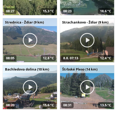
08:27
15,3 °C
08:23
18,6 °C
Strednica - Ždiar (9 km)
Strachankovo - Ždiar (9 km)
08:05
12,8 °C
8.8. 07:13
12,4 °C
Bachledova dolina (10 km)
Štrbské Pleso (14 km)
08:20
15,6 °C
08:31
13,5 °C