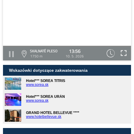
13:56
SKALNATÉ PLESO
1750 m
10. 5. 2026
Wskazówki dotyczące zakwaterowania
Hotel*** SOREA TITRIS
www.sorea.sk
Hotel*** SOREA URÁN
www.sorea.sk
GRAND HOTEL BELLEVUE ****
www.hotelbellevue.sk