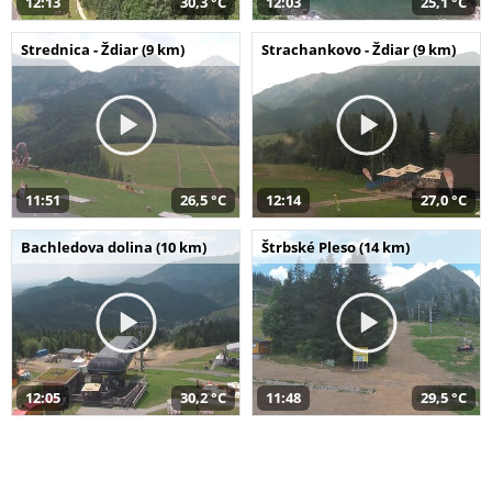
12:13
30,3 °C
12:03
25,1 °C
Strednica - Ždiar (9 km)
Strachankovo - Ždiar (9 km)
11:51
26,5 °C
12:14
27,0 °C
Bachledova dolina (10 km)
Štrbské Pleso (14 km)
12:05
30,2 °C
11:48
29,5 °C