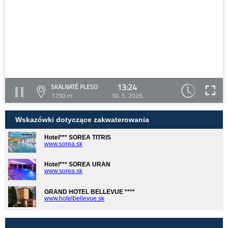
13:24
SKALNATÉ PLESO
1750 m
10. 5. 2026
Wskazówki dotyczące zakwaterowania
Hotel*** SOREA TITRIS
www.sorea.sk
Hotel*** SOREA URÁN
www.sorea.sk
GRAND HOTEL BELLEVUE ****
www.hotelbellevue.sk