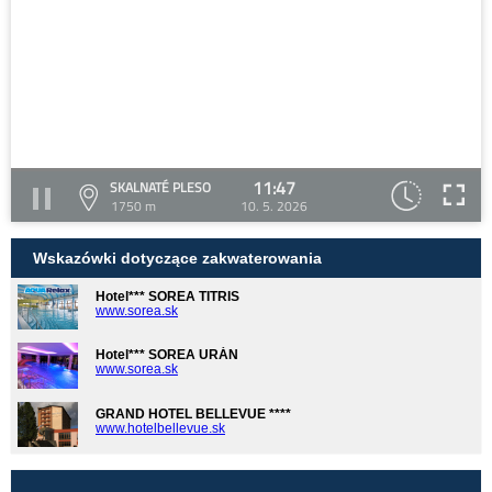
11:47
SKALNATÉ PLESO
1750 m
10. 5. 2026
Wskazówki dotyczące zakwaterowania
Hotel*** SOREA TITRIS
www.sorea.sk
Hotel*** SOREA URÁN
www.sorea.sk
GRAND HOTEL BELLEVUE ****
www.hotelbellevue.sk