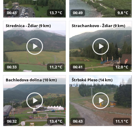
06:43
13,7 °C
06:49
9,8 °C
Strednica - Ždiar (9 km)
Strachankovo - Ždiar (9 km)
06:33
11,2 °C
06:41
12,0 °C
Bachledova dolina (10 km)
Štrbské Pleso (14 km)
06:32
13,4 °C
06:43
11,1 °C