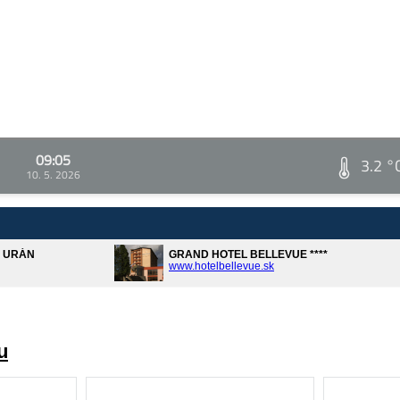
09:05
3.2 °
10. 5. 2026
A URÁN
GRAND HOTEL BELLEVUE ****
www.hotelbellevue.sk
u