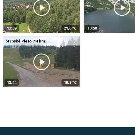
13:59
21,6 °C
13:50
Štrbské Pleso (14 km)
13:44
19,8 °C