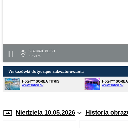
SKALNATÉ PLESO
1750 m
Wskazówki dotyczące zakwaterowania
Hotel*** SOREA TITRIS
Hotel*** SORE
www.sorea.sk
www.sorea.sk
Niedziela 10.05.2026
Historia obraz