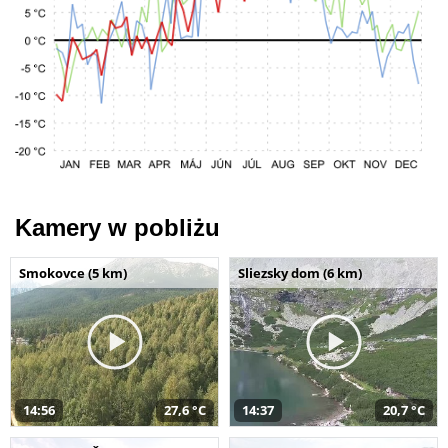
Kamery w pobliżu
Smokovce (5 km)
Sliezsky dom (6 km)
14:56
27,6 °C
14:37
20,7 °C