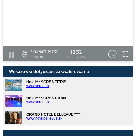
12:52
SKALNATÉ PLESO
1750 m
10. 5. 2026
Wskazówki dotyczące zakwaterowania
Hotel*** SOREA TITRIS
www.sorea.sk
Hotel*** SOREA URÁN
www.sorea.sk
GRAND HOTEL BELLEVUE ****
www.hotelbellevue.sk