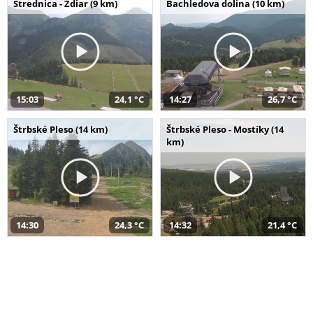
Strednica - Ždiar (9 km)
Bachledova dolina (10 km)
15:03
24,1 °C
14:27
26,7 °C
Štrbské Pleso (14 km)
Štrbské Pleso - Mostíky (14
km)
14:30
24,3 °C
14:32
21,4 °C