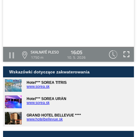
16:05
SKALNATÉ PLESO
1750 m
10. 5. 2026
Wskazówki dotyczące zakwaterowania
Hotel*** SOREA TITRIS
www.sorea.sk
Hotel*** SOREA URÁN
www.sorea.sk
GRAND HOTEL BELLEVUE ****
www.hotelbellevue.sk