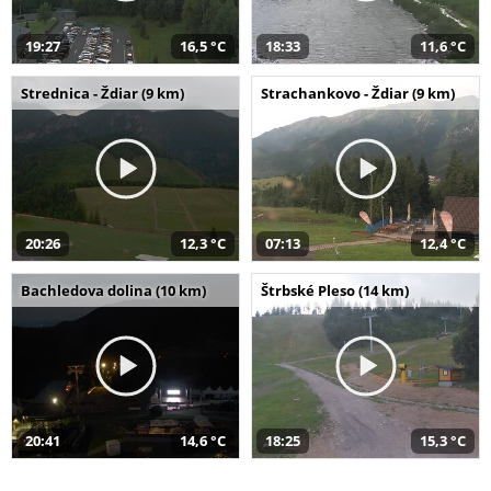
19:27
16,5 °C
18:33
11,6 °C
Strednica - Ždiar (9 km)
Strachankovo - Ždiar (9 km)
20:26
12,3 °C
07:13
12,4 °C
Bachledova dolina (10 km)
Štrbské Pleso (14 km)
20:41
14,6 °C
18:25
15,3 °C