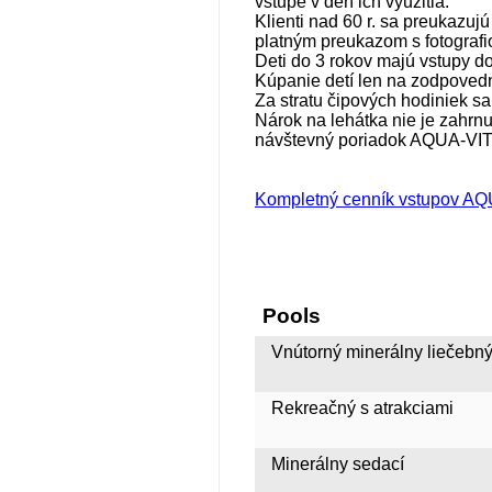
vstupe v deň ich využitia.
Klienti nad 60 r. sa preukazu
platným preukazom s fotografi
Deti do 3 rokov majú vstupy 
Kúpanie detí len na zodpovedn
Za stratu čipových hodiniek sa 
Nárok na lehátka nie je zahrn
návštevný poriadok AQUA-VITA
Kompletný cenník vstupov 
Pools
Vnútorný minerálny liečebn
Rekreačný s atrakciami
Minerálny sedací