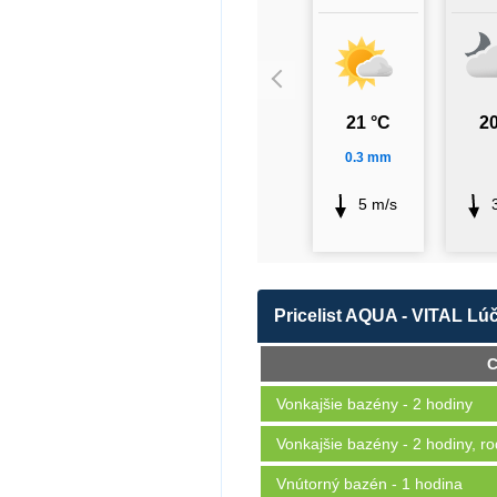
21 °C
20
0.3 mm
5 m/s
Pricelist AQUA - VITAL Lú
C
Vonkajšie bazény - 2 hodiny
Vonkajšie bazény - 2 hodiny, ro
Vnútorný bazén - 1 hodina