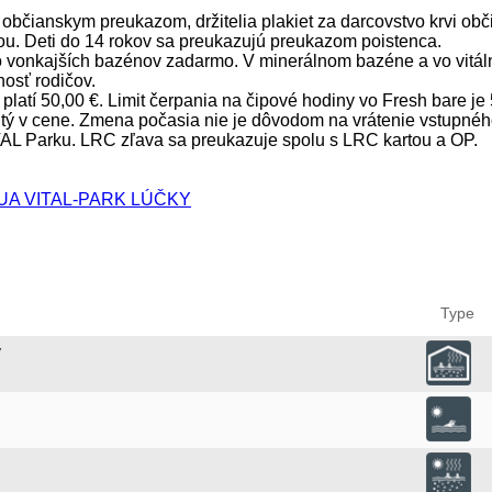
jú občianskym preukazom, držitelia plakiet za darcovstvo krvi 
ou. Deti do 14 rokov sa preukazujú preukazom poistenca.
do vonkajších bazénov zadarmo. V minerálnom bazéne a vo vitá
osť rodičov.
platí 50,00 €. Limit čerpania na čipové hodiny vo Fresh bare je 
utý v cene. Zmena počasia nie je dôvodom na vrátenie vstupné
L Parku. LRC zľava sa preukazuje spolu s LRC kartou a OP.
AQUA VITAL-PARK LÚČKY
Type
ý