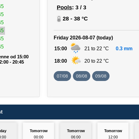
45
Pools
: 3 / 3
45
28 - 38 °C
45
45
Friday 2026-08-07 (today)
45
45
15:00
21 to 22 °C
0.3 mm
enne od 15:00
18:00
20 to 22 °C
2:00 - 20:45
07/08
08/08
09/08
t
oday
Tomorrow
Tomorrow
Tomorrow
8:00
00:00
06:00
12:00