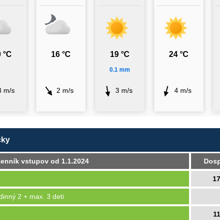
 °C
16 °C
19 °C
24 °C
0.1 mm
3 m/s
2 m/s
3 m/s
4 m/s
čky
enník vstupov od 1.1.2024
Dosp
1
dinný 2 + max. 3 deti
1