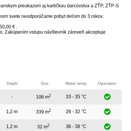
občianskym preukazom aj kartičkou darcovstva a ZŤP, ZŤP-S
lnom svete neodporúčame pobyt deťom do 3 rokov.
50,00 € .
ho. Zakúpením vstupu návštevník zároveň akceptuje
Depth
Size
Water temp.
Operation
2
-
33 - 35 °C
106 m
2
1,2 m
28 - 32 °C
339 m
2
1,2 m
36 - 38 °C
32 m