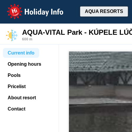
Holiday Info
AQUA RESORTS
AQUA-VITAL Park - KÚPELE LÚ
600 m
Current info
Opening hours
Pools
Pricelist
About resort
Contact