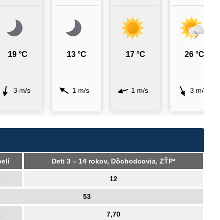
19 °C
13 °C
17 °C
26 °C
3 m/s
1 m/s
1 m/s
3 m/s
elí
Deti 3 – 14 rokov, Dôchodcovia, ZŤP*
7
12
53
1
7,70