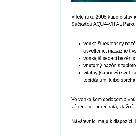
V lete roku 2008 kúpele slávn
Súčasťou AQUA-VITAL Parku 
vonkajší rekreačný baz
osvetlenie, masážne trys
vonkajší sedací bazén
s 
vnútorný bazén
s teplot
vitálny (saunový) svet,
tepidárium, turbo sprcha
Vo vonkajšom sedacom a vnú
vápenato - horečnatá, vlažná,
Návštevníci majú k dispozícii 