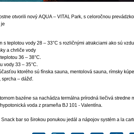
ostne otvorili nový
AQUA – VITAL Park,
s celoročnou prevádzko
je
én
s teplotou vody 28 – 33°C s rozličnými atrakciami ako sú vzd
ky a chrliče vody
teplotou 36 – 38°C.
ou vody 33 – 35°C.
 súčasťou ktorého sú fínska sauna, mentolová sauna, rímsky kúp
, sprcha – dážď.
tornom bazéne sa nachádza
termálna prírodná liečivá
stredne 
 hypotonická voda z prameňa BJ 101 - Valentína.
i
Snack bar
so širokou ponukou jedál a nápojov systém a la cart