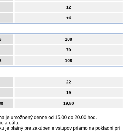
7
12
6
+4
3
108
9
70
3
108
2
22
6
19
80
19,80
zéna je umožnený denne od 15.00 do 20.00 hod.
e areálu.
 je platný pre zakúpenie vstupov priamo na pokladni pri