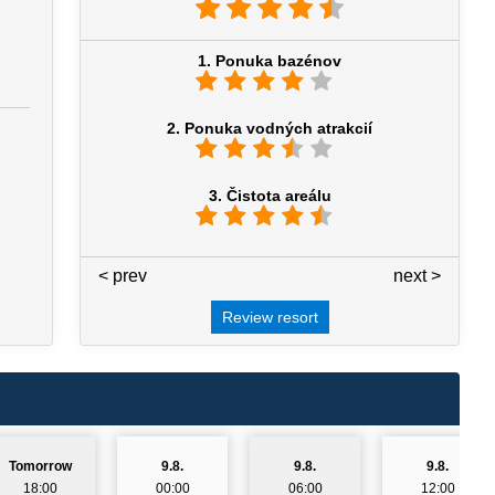
1. Ponuka bazénov
2. Ponuka vodných atrakcií
3. Čistota areálu
< prev
3 / 7
next >
Review resort
Tomorrow
9.8.
9.8.
9.8.
18:00
00:00
06:00
12:00