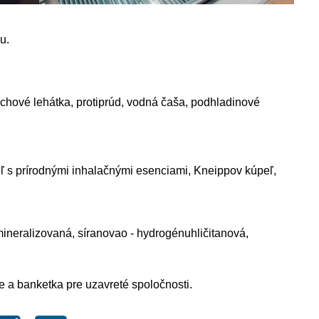
u.
uchové lehátka, protiprúd, vodná čaša, podhladinové
eľ s prírodnými inhalačnými esenciami, Kneippov kúpeľ,
mineralizovaná, síranovao - hydrogénuhličitanová,
e a banketka pre uzavreté spoločnosti.