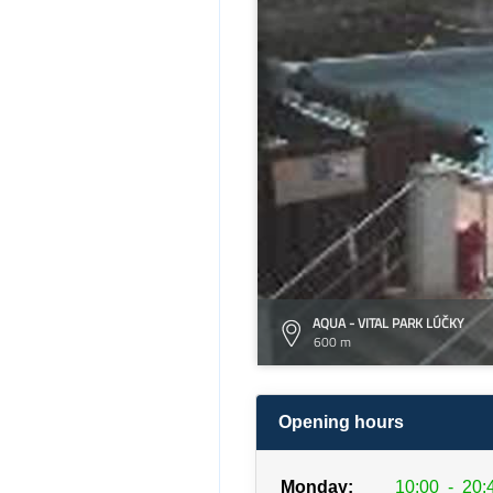
AQUA - VITAL PARK LÚČKY
600 m
Opening hours
Monday:
10:00
-
20: