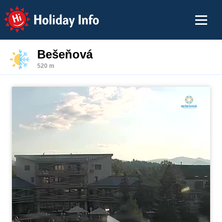
Holiday Info
Bešeňová
520 m