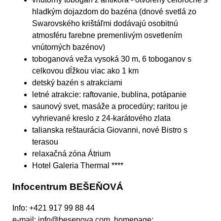
hladkým dojazdom do bazéna (dnové svetlá zo
Swarovského krištáľmi dodávajú osobitnú
atmosféru farebne premenlivým osvetlením
vnútorných bazénov)
toboganová veža vysoká 30 m, 6 toboganov s
celkovou dĺžkou viac ako 1 km
detský bazén s atrakciami
letné atrakcie: raftovanie, bublina, potápanie
saunový svet, masáže a procedúry; raritou je
vyhrievané kreslo z 24-karátového zlata
talianska reštaurácia Giovanni, nové Bistro s
terasou
relaxačná zóna Átrium
Hotel Galeria Thermal ****
Infocentrum BEŠEŇOVÁ
Info: +421 917 99 88 44
e-mail: info@besenova.com, homepage: