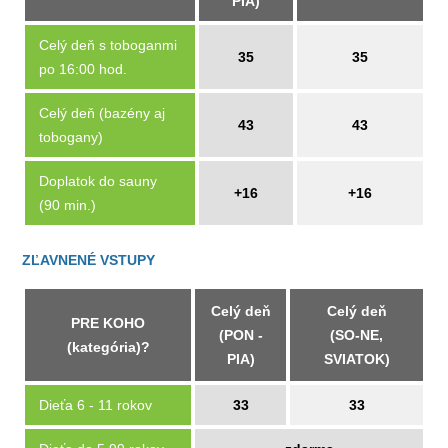
PIA)
Celý deň s toboganmi
35
35
po 16:00 hod.
Celý deň (bazény aj
43
43
tobogany)
Doplatok do sauny
+16
+16
(90 min.)
ZĽAVNENÉ VSTUPY
Celý deň
Celý deň
PRE KOHO
(PON -
(SO-NE,
(kategória)?
PIA)
SVIATOK)
Dieťa 6 - 11 rokov
33
33