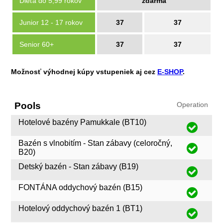
Dieťa do 5,99 rokov
zdarma
Junior 12 - 17 rokov
37
37
Senior 60+
37
37
Možnosť výhodnej kúpy vstupeniek aj cez
E-SHOP
.
Pools
Operation
Hotelové bazény Pamukkale (BT10)
Bazén s vlnobitím - Stan zábavy (celoročný,
B20)
Detský bazén - Stan zábavy (B19)
FONTÁNA oddychový bazén (B15)
Hotelový oddychový bazén 1 (BT1)