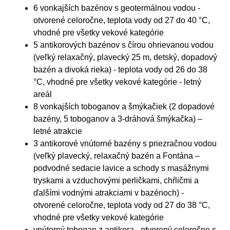
6 vonkajších bazénov s geotermálnou vodou -
otvorené celoročne, teplota vody od 27 do 40 °C,
vhodné pre všetky vekové kategórie
5 antikorových bazénov s čírou ohrievanou vodou
(veľký relaxačný, plavecký 25 m, detský, dopadový
bazén a divoká rieka) - teplota vody od 26 do 38
°C, vhodné pre všetky vekové kategórie - letný
areál
8 vonkajších toboganov a šmýkačiek (2 dopadové
bazény, 5 toboganov a 3-dráhová šmýkačka) –
letné atrakcie
3 antikorové vnútorné bazény s priezračnou vodou
(veľký plavecký, relaxačný bazén a Fontána –
podvodné sedacie lavice a schody s masážnymi
tryskami a vzduchovými perličkami, chŕličmi a
ďalšími vodnými atrakciami v bazénoch) -
otvorené celoročne, teplota vody od 27 do 38 °C,
vhodné pre všetky vekové kategórie
vnútorný tobogan z antikora - otvorený celoročne s