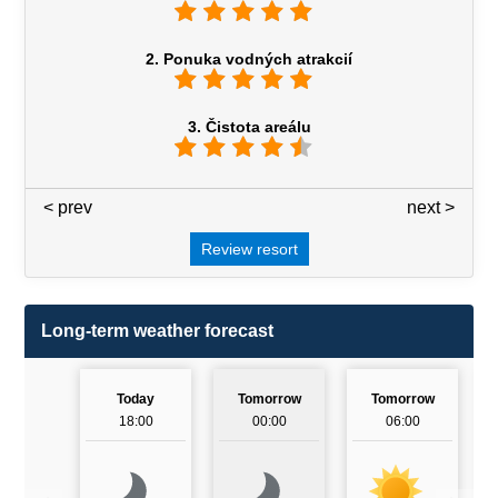
2. Ponuka vodných atrakcií
3. Čistota areálu
< prev
3 / 7
next >
Review resort
Long-term weather forecast
Today
Tomorrow
Tomorrow
18:00
00:00
06:00