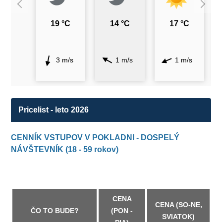
19 °C
14 °C
17 °C
3 m/s
1 m/s
1 m/s
Pricelist - leto 2026
CENNÍK VSTUPOV V POKLADNI - DOSPELÝ
NÁVŠTEVNÍK (18 - 59 rokov)
CENA
CENA (SO-NE,
ČO TO BUDE?
(PON -
SVIATOK)