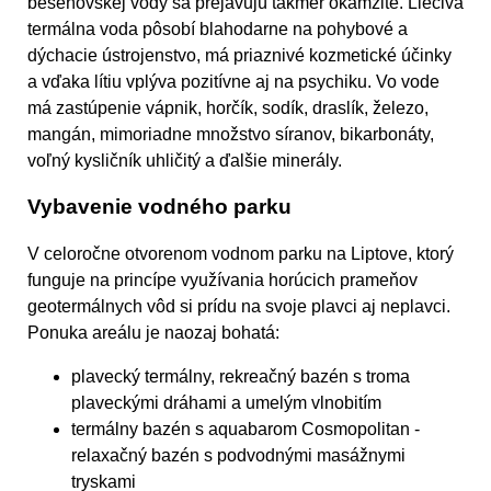
bešeňovskej vody sa prejavujú takmer okamžite. Liečivá
termálna voda pôsobí blahodarne na pohybové a
dýchacie ústrojenstvo, má priaznivé kozmetické účinky
a vďaka lítiu vplýva pozitívne aj na psychiku. Vo vode
má zastúpenie vápnik, horčík, sodík, draslík, železo,
mangán, mimoriadne množstvo síranov, bikarbonáty,
voľný kysličník uhličitý a ďalšie minerály.
Vybavenie vodného parku
V celoročne otvorenom vodnom parku na Liptove, ktorý
funguje na princípe využívania horúcich prameňov
geotermálnych vôd si prídu na svoje plavci aj neplavci.
Ponuka areálu je naozaj bohatá:
plavecký termálny, rekreačný bazén s troma
plaveckými dráhami a umelým vlnobitím
termálny bazén s aquabarom Cosmopolitan -
relaxačný bazén s podvodnými masážnymi
tryskami