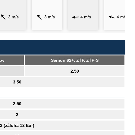
3 m/s
3 m/s
4 m/s
4 m/s
kov
Seniori 62+, ZŤP, ZŤP-S
2,50
3,50
2,50
2
2 (záloha 12 Eur)