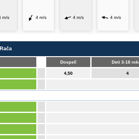
4 m/s
4 m/s
4 m/s
4 m/s
 Rača
Dospelí
Deti 3-18 ro
4,50
4