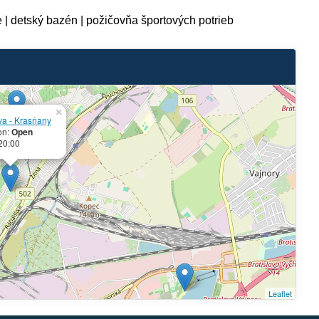
 | detský bazén | požičovňa športových potrieb
×
ava - Krasňany
on:
Open
 20:00
Leaflet