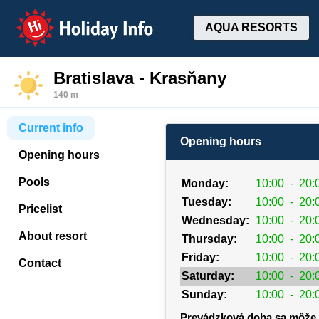
Holiday Info
AQUA RESORTS
Bratislava - Krasňany
140 m
Current info
Opening hours
Opening hours
Pools
Monday:
10:00
-
20:
Tuesday:
10:00
-
20:
Pricelist
Wednesday:
10:00
-
20:
About resort
Thursday:
10:00
-
20:
Friday:
10:00
-
20:
Contact
Saturday:
10:00
-
20:
Sunday:
10:00
-
20:
Prevádzková doba sa môže 