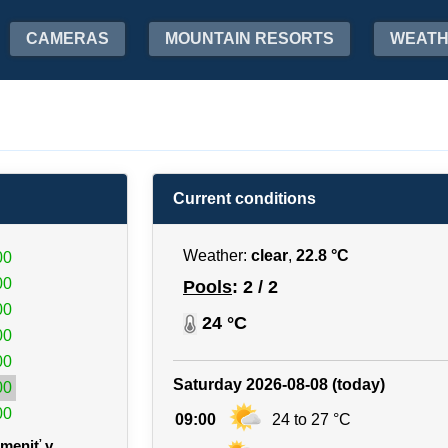
CAMERAS
MOUNTAIN RESORTS
WEAT
Current conditions
Weather:
clear
,
22.8 °C
00
00
Pools
: 2 / 2
00
24 °C
00
00
Saturday 2026-08-08 (today)
00
00
09:00
24 to 27 °C
meniť v