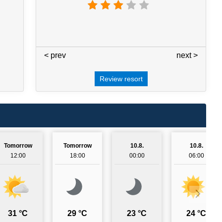
< prev
3 / 7
next >
Review resort
Tomorrow
Tomorrow
10.8.
10.8.
12:00
18:00
00:00
06:00
31 °C
29 °C
23 °C
24 °C