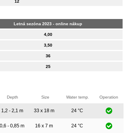
12
Letná sezóna 2023 - online nákup
4,00
3,50
36
25
Depth
Size
Water temp.
Operation
1,2 - 2,1 m
33 x 18 m
24 °C
0,6 - 0,85 m
16 x 7 m
24 °C