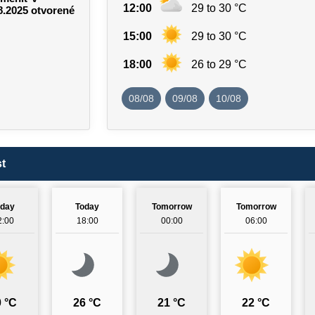
12:00
29 to 30 °C
.8.2025 otvorené
15:00
29 to 30 °C
18:00
26 to 29 °C
08/08
09/08
10/08
t
oday
Today
Tomorrow
Tomorrow
2:00
18:00
00:00
06:00
 °C
26 °C
21 °C
22 °C