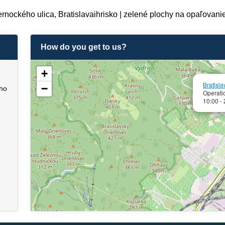
rnockého ulica, Bratislavaihrisko | zelené plochy na opaľovanie
How do you get to us?
+
Bratisl
−
ého
Operati
10:00 -