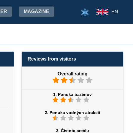
HER
MAGAZINE
EN
Reviews from visitors
Overall rating
1. Ponuka bazénov
2. Ponuka vodných atrakcií
3. Čistota areálu