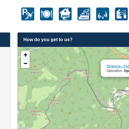
How do you get to us?
+
−
Skiarena - Fa
Operation:
Op