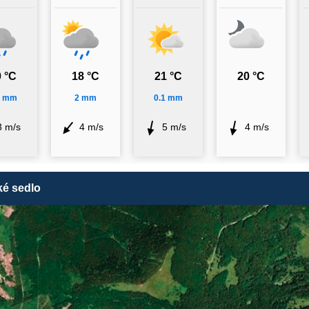
 °C
18 °C
21 °C
20 °C
4 mm
2 mm
0.1 mm
3 m/s
4 m/s
5 m/s
4 m/s
ké sedlo