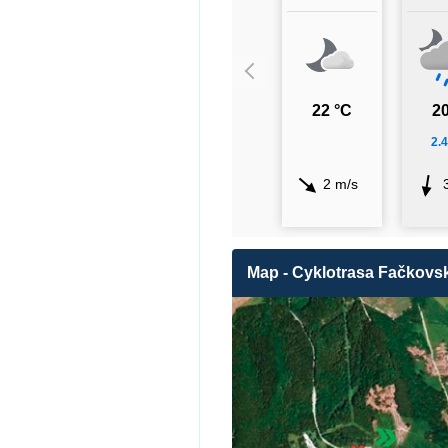
22 °C
20
2.
2 m/s
Map - Cyklotrasa Fačkovs