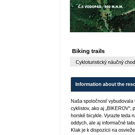
Biking trails
Cykloturistický náučný ch
Information about the reso
Naša spoločnosť vybudovala v s
cyklistov, ako aj „BIKEROV“, p
horské bicykle. Vyrazte teda n
oddych, ale aj informačné tabu
Klak je k dispozícii na osviež