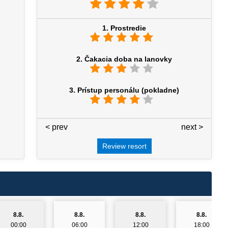
1. Prostredie
2. Čakacia doba na lanovky
3. Prístup personálu (pokladne)
< prev
3 / 7
next >
Review resort
8.8.
8.8.
8.8.
8.8.
00:00
06:00
12:00
18:00