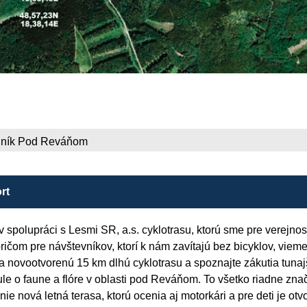
odník Pod Reváňom
rt
polupráci s Lesmi SR, a.s. cyklotrasu, ktorú sme pre verejnosť 
ričom pre návštevníkov, ktorí k nám zavítajú bez bicyklov, viem
a novootvorenú 15 km dlhú cyklotrasu a spoznajte zákutia tunajš
le o faune a flóre v oblasti pod Reváňom. To všetko riadne znač
enie nová letná terasa, ktorú ocenia aj motorkári a pre deti je o