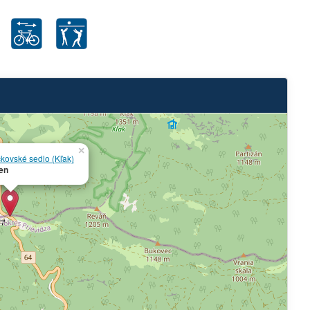
×
čkovské sedlo (Kľak)
en