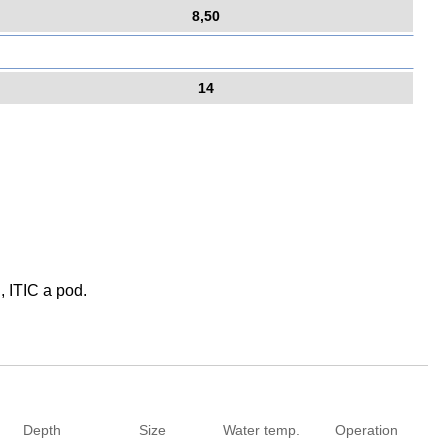
8,50
14
, ITIC a pod.
Depth
Size
Water temp.
Operation