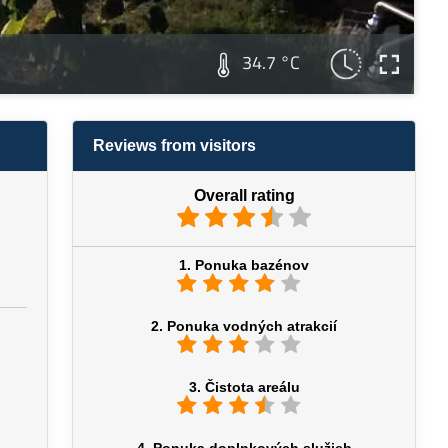
34.7 °C
Reviews from visitors
Overall rating
1. Ponuka bazénov
2. Ponuka vodných atrakcií
3. Čistota areálu