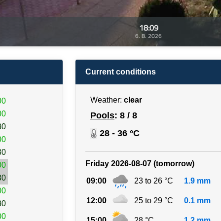
18:09
6. 8. 2026
Current conditions
Weather:
clear
00
00
Pools
: 8 / 8
30
28 - 36 °C
00
30
Friday 2026-08-07 (tomorrow)
00
30
09:00
23 to 26 °C
1.9 mm
00
12:00
25 to 29 °C
0.1 mm
30
00
15:00
28 °C
1.2 mm