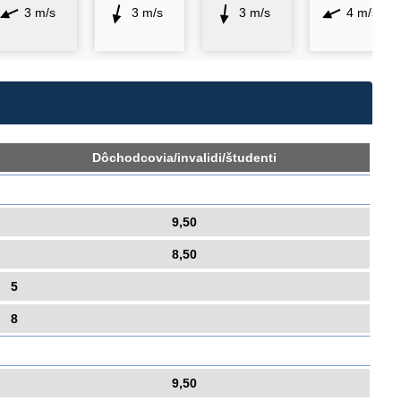
3 m/s
3 m/s
3 m/s
4 m/s
Dôchodcovia/invalidi/študenti
9,50
8,50
5
8
9,50