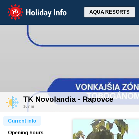
Holiday Info
AQUA RESORTS
TK Novolandia - Rapovce
167 m
Current info
Opening hours