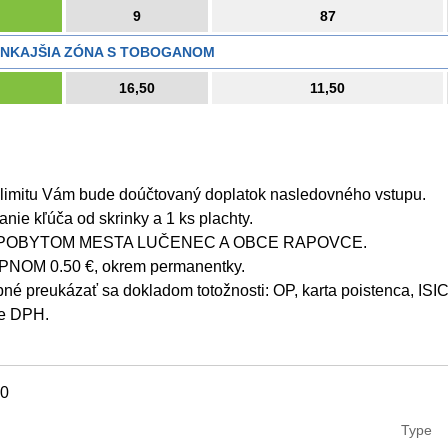
9
87
ONKAJŠIA ZÓNA S TOBOGANOM
16,50
11,50
.
limitu Vám bude doúčtovaný doplatok nasledovného vstupu.
nie kľúča od skrinky a 1 ks plachty.
 POBYTOM MESTA LUČENEC A OBCE RAPOVCE.
OM 0.50 €, okrem permanentky.
bné preukázať sa dokladom totožnosti: OP, karta poistenca, ISIC
ne DPH.
30
Type