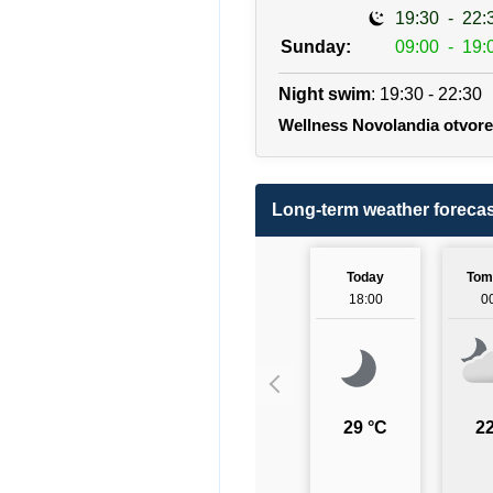
19:30
-
22:
Sunday:
09:00
-
19:
Night swim
: 19:30 - 22:30
Wellness Novolandia otvor
Long-term weather forecas
Today
Tom
18:00
0
29 °C
22