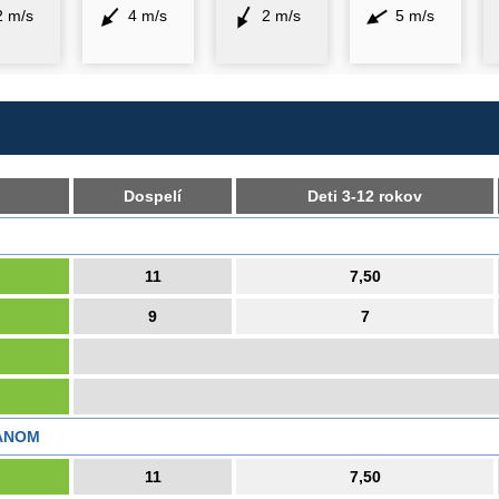
2 m/s
4 m/s
2 m/s
5 m/s
Dospelí
Deti 3-12 rokov
11
7,50
9
7
ANOM
11
7,50