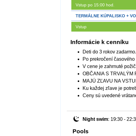
Vstup po 15:00 hod.
TERMÁLNE KÚPALISKO + V
Vstup
Informácie k cenníku
Deti do 3 rokov zadarmo
Po prekročení časového 
V cene je zahrnuté požiča
OBČANIA S TRVALÝM
MAJÚ ZĽAVU NA VSTUPN
Ku každej zľave je potre
Ceny sú uvedené vráta
Night swim
: 19:30 - 22:
Pools