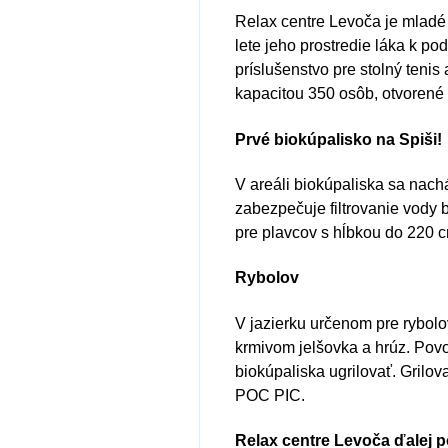
Relax centre Levoča je mladé d
lete jeho prostredie láka k po
príslušenstvo pre stolný teni
kapacitou 350 osôb, otvorené
Prvé biokúpalisko na Spiši!
V areáli biokúpaliska sa nachá
zabezpečuje filtrovanie vody 
pre plavcov s hĺbkou do 220 c
Rybolov
V jazierku určenom pre rybolo
krmivom jelšovka a hrúz. Povo
biokúpaliska ugrilovať. Grilo
POC PIC.
Relax centre Levoča ďalej 