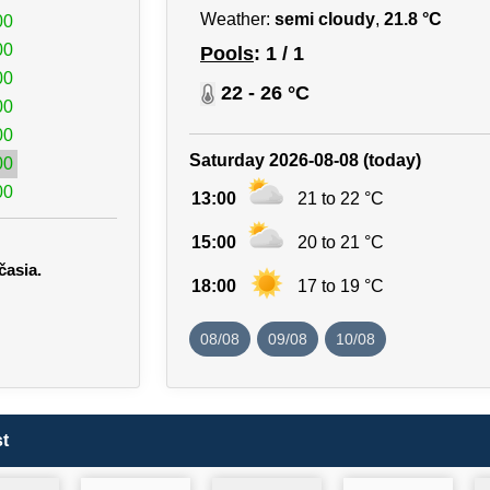
Weather:
semi cloudy
,
21.8 °C
00
00
Pools
: 1 / 1
00
22 - 26 °C
00
00
Saturday 2026-08-08 (today)
00
00
13:00
21 to 22 °C
15:00
20 to 21 °C
časia.
18:00
17 to 19 °C
08/08
09/08
10/08
t