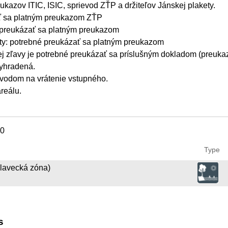
preukazov ITIC, ISIC, sprievod ZŤP a držiteľov Jánskej plakety.
ť sa platným preukazom ZŤP
 preukázať sa platným preukazom
ety: potrebné preukázať sa platným preukazom
ej zľavy je potrebné preukázať sa príslušným dokladom (preukaz
yhradená.
vodom na vrátenie vstupného.
reálu.
00
Type
plavecká zóna)
s