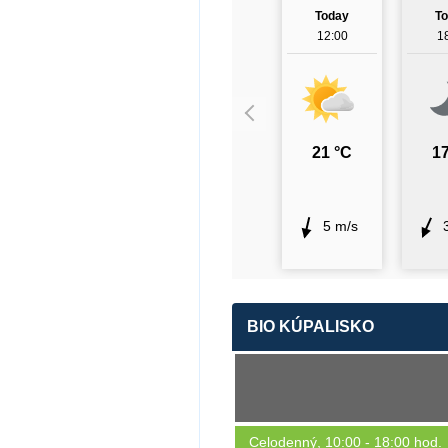
Today
T
12:00
1
21 °C
17
5 m/s
BIO KÚPALISKO
Celodenný, 10:00 - 18:00 hod.