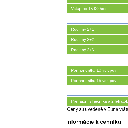
Vstup po 15.00 hod.
Rodinný 2+1
Rodinný 2+2
Rodinný 2+3
Permanentka 10 vstupov
Permanentka 15 vstupov
Prenájom slnečníka a 2 lehátok
Ceny sú uvedené v Eur a vrá
Informácie k cenníku