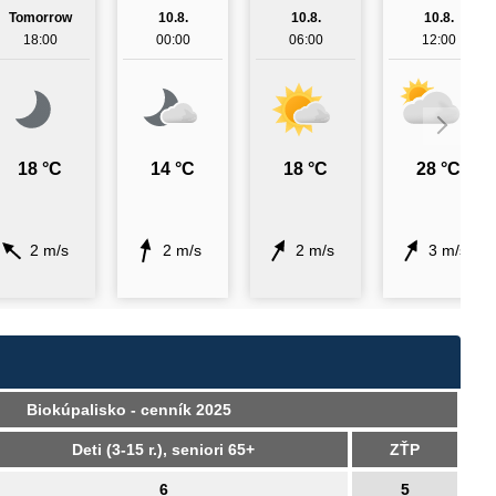
Tomorrow
10.8.
10.8.
10.8.
18:00
00:00
06:00
12:00
18 °C
14 °C
18 °C
28 °C
2 m/s
2 m/s
2 m/s
3 m/s
Biokúpalisko - cenník 2025
Deti (3-15 r.), seniori 65+
ZŤP
6
5