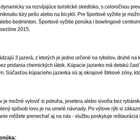
ynamicky sa rozvíjajúce turistické stredisko, s celoročnou prev
dniknutiu túry pešo alebo na bicykli. Pre športové vyžitie je mož
s alebo bedminton. Športové vyžitie ponúka i bowlingové centrum
 sezóne 2015.
dzajú 3 jazerá, z ktorých je jedno určené na rybolov, druhé na kú
bez pridania chemických látok. Kúpacie jazierko má detskú čas
m. Súčasťou kúpacieho jazierka sú aj okrajové štrkové zóny, kto
v je možné vyloviť si pstruha, jesetera alebo sivoňa bez rybár
lený spôsob lovu je na umelé návnady. Po výlove rýb si zákazní
vanie môžete prenechať aj na nás - službu poskytuje reštauráci
ponúka: