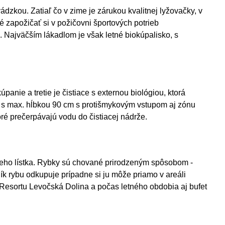
ádzkou. Zatiaľ čo v zime je zárukou kvalitnej lyžovačky, v
né zapožičať si v požičovni športových potrieb
. Najväčším lákadlom je však letné biokúpalisko, s
panie a tretie je čistiace s externou biológiou, ktorá
ť s max. hĺbkou 90 cm s protišmykovým vstupom aj zónu
ré prečerpávajú vodu do čistiacej nádrže.
skeho lístka. Rybky sú chované prirodzeným spôsobom -
k rybu odkupuje prípadne si ju môže priamo v areáli
a Resortu Levočská Dolina a počas letného obdobia aj bufet