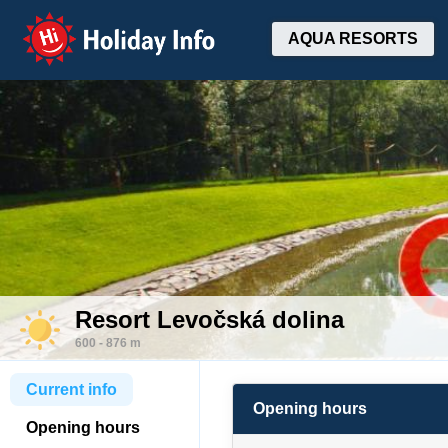
Holiday Info
AQUA RESORTS
Resort Levočská dolina
600 - 876 m
Current info
Opening hours
Opening hours