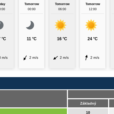
oday
Tomorrow
Tomorrow
Tomorrow
8:00
00:00
06:00
12:00
 °C
11 °C
16 °C
24 °C
3 m/s
2 m/s
2 m/s
2 m/s
Základný
10