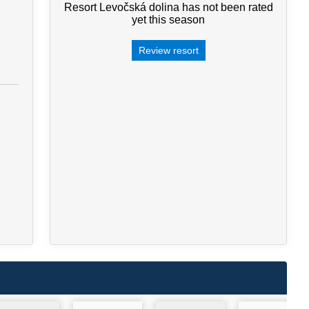
Resort Levočská dolina has not been rated
yet this season
Review resort