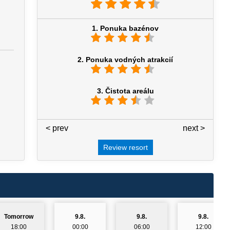
1. Ponuka bazénov
2. Ponuka vodných atrakcií
3. Čistota areálu
< prev
3 / 7
next >
Review resort
Tomorrow
9.8.
9.8.
9.8.
18:00
00:00
06:00
12:00