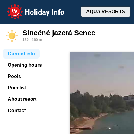
Holiday Info
AQUA RESORTS
Slnečné jazerá Senec
120 - 160 m
Current info
Opening hours
Pools
Pricelist
About resort
Contact