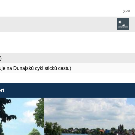
Type
)
e na Dunajskú cyklistickú cestu)
rt