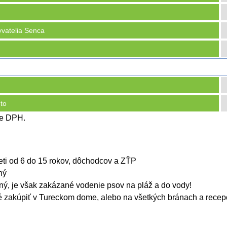
vatelia Senca
to
ne DPH.
 deti od 6 do 15 rokov, dôchodcov a ZŤP
ný
ný, je však zakázané vodenie psov na pláž a do vody!
 zakúpiť v Tureckom dome, alebo na všetkých bránach a recepci