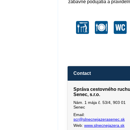
zábavné podujatia a pravideln
Contact
Správa cestovného ruch
Senec, s.r.o.
Nám. 1 mája č. 53/4, 903 01
Senec
Email:
scr@slnecnejazerasenec.sk
Web:
www.slnecnejazera.sk