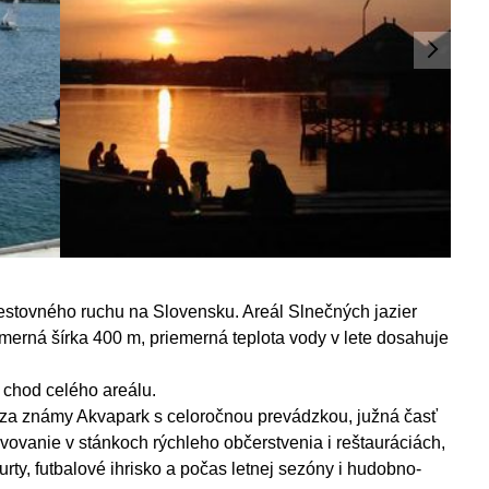
cestovného ruchu na Slovensku. Areál Slnečných jazier
erná šírka 400 m, priemerná teplota vody v lete dosahuje
 chod celého areálu.
hádza známy Akvapark s celoročnou prevádzkou, južná časť
ravovanie v stánkoch rýchleho občerstvenia i reštauráciách,
urty, futbalové ihrisko a počas letnej sezóny i hudobno-