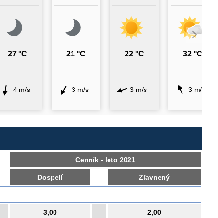
27 °C
21 °C
22 °C
32 °C
4 m/s
3 m/s
3 m/s
3 m/s
Cenník - leto 2021
Dospelí
Zľavnený
3,00
2,00