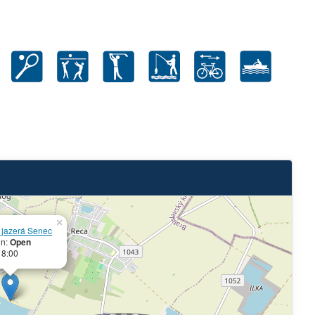
×
 jazerá Senec
on:
Open
18:00