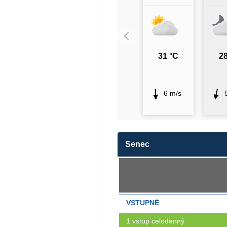
31 °C
28
6 m/s
Senec
VSTUPNÉ
1 vstup celodenný