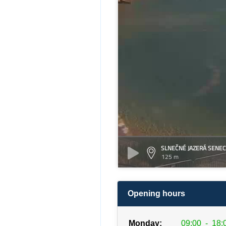
SLNEČNÉ JAZERÁ SENEC
125 m
Opening hours
Monday:
09:00
-
18: