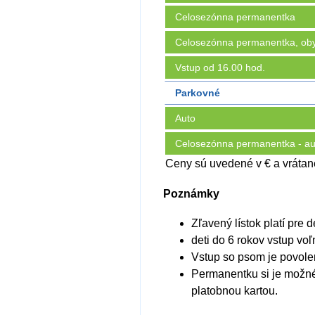
Celosezónna permanentka
Celosezónna permanentka, oby
Vstup od 16.00 hod.
Parkovné
Auto
Celosezónna permanentka - au
Ceny sú uvedené v € a vráta
Poznámky
Zľavený lístok platí pre
deti do 6 rokov vstup voľ
Vstup so psom je povole
Permanentku si je možné
platobnou kartou.