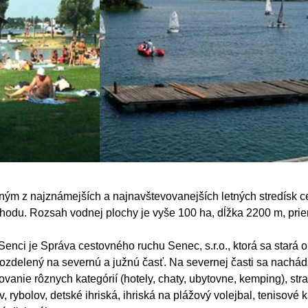
dným z najznámejších a najnavštevovanejších letných stredísk 
odu. Rozsah vodnej plochy je vyše 100 ha, dĺžka 2200 m, priem
enci je Správa cestovného ruchu Senec, s.r.o., ktorá sa stará o
l rozdelený na severnú a južnú časť. Na severnej časti sa nac
ovanie rôznych kategórií (hotely, chaty, ubytovne, kemping), st
 rybolov, detské ihriská, ihriská na plážový volejbal, tenisové k