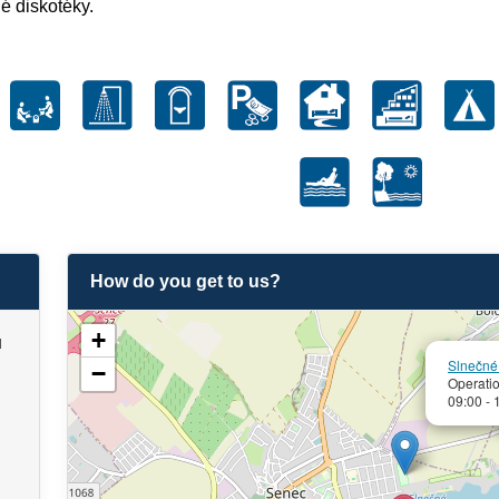
é diskotéky.
How do you get to us?
+
u
Slnečné
−
Operati
09:00 - 