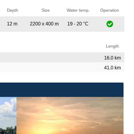
Depth
Size
Water temp.
Operation
12 m
2200 x 400 m
19 - 20 °C
Length
16.0 km
41.0 km