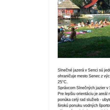
Slnečné jazerá v Senci sú je
ohraničuje mesto Senec z vých
25°C.
Správcom Slnečných jazier v S
Pre lepšiu orientáciu je areá
ponúka celý rad služieb - ubyt
širokú ponuku vodných športov,