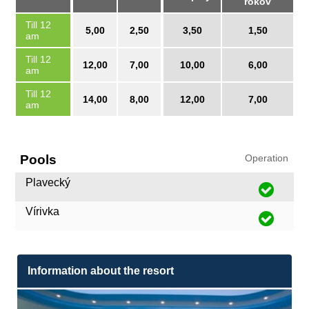
rokov
Till 12
5,00
2,50
3,50
1,50
am
Till 12
12,00
7,00
10,00
6,00
am
Till 12
14,00
8,00
12,00
7,00
am
Pools
Operation
Plavecký
Vírivka
Information about the resort