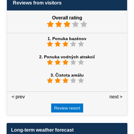
Reviews from visitors
Overall rating
1. Ponuka bazénov
2. Ponuka vodných atrakcií
3. Čistota areálu
< prev
3 / 7
next >
Review resort
Long-term weather forecast