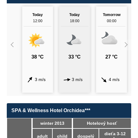
Today
Today
Tomorrow
12:00
18:00
00:00
38 °C
33 °C
27 °C
3 m/s
3 m/s
4 m/s
SPA & Wellness Hotel Orchidea***
winter 2013
Hotelový hosť
dieťa 3-12
adult
child
dospelý