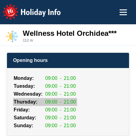
Holiday Info
Wellness Hotel Orchidea***
112 m
Opening hours
Monday:
09:00
-
21:00
Tuesday:
09:00
-
21:00
Wednesday:
09:00
-
21:00
Thursday:
09:00
-
21:00
Friday:
09:00
-
21:00
Saturday:
09:00
-
21:00
Sunday:
09:00
-
21:00