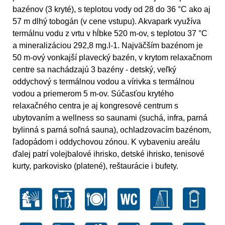
bazénov (3 kryté), s teplotou vody od 28 do 36 °C ako aj
57 m dlhý tobogán (v cene vstupu). Akvapark využíva
termálnu vodu z vrtu v hĺbke 520 m-ov, s teplotou 37 °C
a mineralizáciou 292,8 mg.l-1. Najväčším bazénom je
50 m-ový vonkajší plavecký bazén, v krytom relaxačnom
centre sa nachádzajú 3 bazény - detský, veľký
oddychový s termálnou vodou a vírivka s termálnou
vodou a priemerom 5 m-ov. Súčasťou krytého
relaxačného centra je aj kongresové centrum s
ubytovaním a wellness so saunami (suchá, infra, parná
bylinná s parná soľná sauna), ochladzovacím bazénom,
ľadopádom i oddychovou zónou. K vybaveniu areálu
ďalej patrí volejbalové ihrisko, detské ihrisko, tenisové
kurty, parkovisko (platené), reštaurácie i bufety.