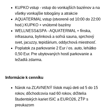
KUPKO vstup - vstup do vonkajších bazénov a na
všetky vonkajšie tobogány a atrakcie
AQUATERMAL vstup (otvorené od 10:00 do 22:00
hod.) KUPKO + vnútorné bazény
WELLNESS&SPA - AQUATERMAL + fínska,
infrasauna, bylinková a soľná sauna, sprchový
svet, jacuzzy, tepidárium, oddychová miestnosť.
Poplatok za parkovanie 2 Eur / os. auto, lehátko
0,50 Eur. Pre ubytovaných hostí parkovanie a
ležadlá zdarma.
Informácie k cenníku
Nárok na ZĽAVNENÝ lístok majú deti od 5 do 15
rokov, dôchodcovia nad 60 rokov, držitelia
študentských kariet ISIC a EURO26, ZŤP s
preukazom