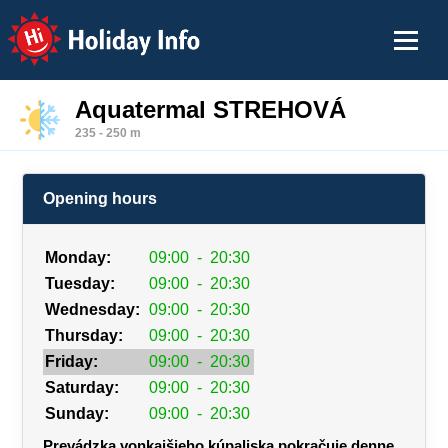
Holiday Info
Aquatermal STREHOVÁ
235 - 250 m
Opening hours
Monday:
09:00
-
20:30
Tuesday:
09:00
-
20:30
Wednesday:
09:00
-
20:30
Thursday:
09:00
-
20:30
Friday:
09:00
-
20:30
Saturday:
09:00
-
20:30
Sunday:
09:00
-
20:30
Prevádzka vonkajšieho kúpaliska pokračuje denne