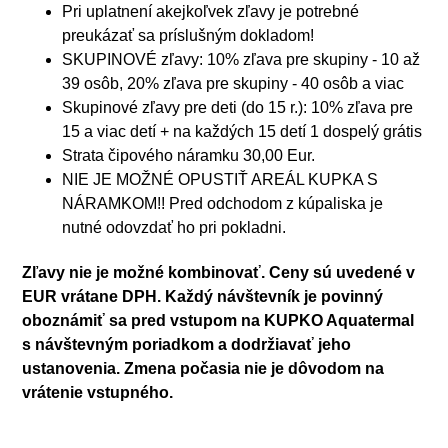
Pri uplatnení akejkoľvek zľavy je potrebné
preukázať sa príslušným dokladom!
SKUPINOVÉ zľavy: 10% zľava pre skupiny - 10 až
39 osôb, 20% zľava pre skupiny - 40 osôb a viac
Skupinové zľavy pre deti (do 15 r.): 10% zľava pre
15 a viac detí + na každých 15 detí 1 dospelý grátis
Strata čipového náramku 30,00 Eur.
NIE JE MOŽNÉ OPUSTIŤ AREÁL KUPKA S
NÁRAMKOM!! Pred odchodom z kúpaliska je
nutné odovzdať ho pri pokladni.
Zľavy nie je možné kombinovať. Ceny sú uvedené v
EUR vrátane DPH. Každý návštevník je povinný
oboznámiť sa pred vstupom na KUPKO Aquatermal
s návštevným poriadkom a dodržiavať jeho
ustanovenia. Zmena počasia nie je dôvodom na
vrátenie vstupného.