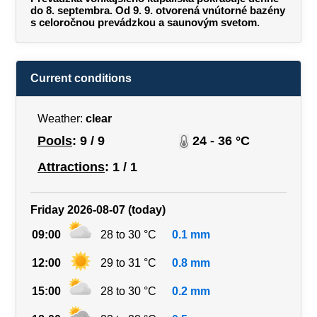
do 8. septembra. Od 9. 9. otvorená vnútorné bazény
s celoročnou prevádzkou a saunovým svetom.
Current conditions
Weather:
clear
Pools
: 9 / 9
24 - 36 °C
Attractions
: 1 / 1
Friday 2026-08-07 (today)
09:00
28 to 30 °C
0.1 mm
12:00
29 to 31 °C
0.8 mm
15:00
28 to 30 °C
0.2 mm