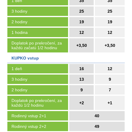
1 deň
35
35
3 hodiny
25
25
2 hodiny
19
19
1 hodina
12
12
Doplatok po prekročení, za
+3,50
+3,50
každú začatú 1/2 hodinu
KUPKO vstup
1 deň
16
12
3 hodiny
13
9
2 hodiny
9
7
Doplatok po prekročení, za
+2
+1
každú 1/2 hodinu
Rodinný vstup 2+1
40
Rodinný vstup 2+2
49