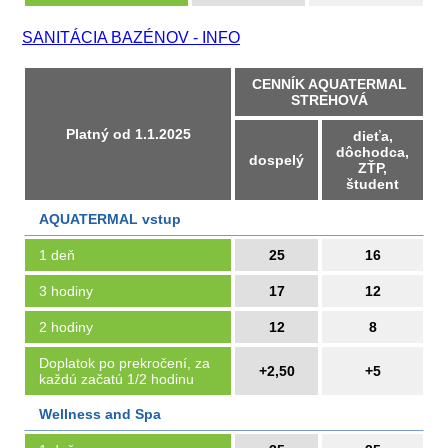
SANITÁCIA BAZÉNOV - INFO
CENNÍK AQUATERMAL
STREHOVÁ
Platný od 1.1.2025
dieťa,
dôchodca,
dospelý
ZŤP,
študent
AQUATERMAL vstup
1 deň
25
16
3 hodiny
17
12
2 hodiny
12
8
Doplatok po prekročení, za
+2,50
+5
každú začatú 1/2 hodinu
Wellness and Spa