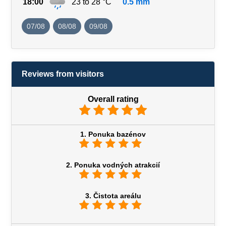
18:00
23 to 28 °C
0.5 mm
07/08
08/08
09/08
Reviews from visitors
Overall rating
1. Ponuka bazénov
2. Ponuka vodných atrakcií
3. Čistota areálu