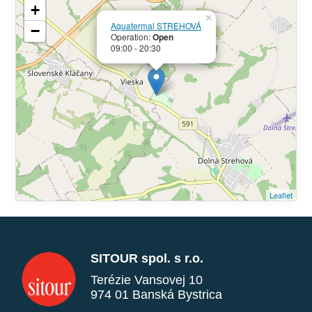
+
×
Aquatermal STREHOVÁ
−
Operation:
Open
09:00 - 20:30
Leaflet
SITOUR spol. s r.o.
Terézie Vansovej 10
974 01 Banská Bystrica