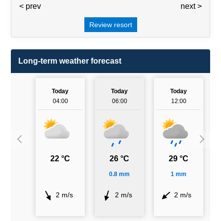
< prev
3 / 7
next >
Review resort
Long-term weather forecast
Today
Today
Today
04:00
06:00
12:00
22 °C
26 °C
29 °C
0.8 mm
1 mm
2 m/s
2 m/s
2 m/s