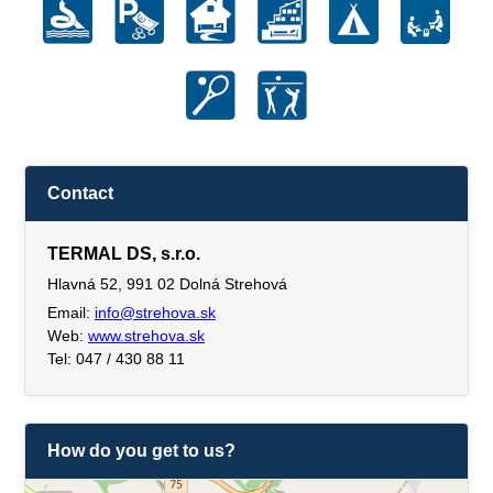
Contact
TERMAL DS, s.r.o.
Hlavná 52, 991 02 Dolná Strehová
Email:
info@strehova.sk
Web:
www.strehova.sk
Tel: 047 / 430 88 11
How do you get to us?