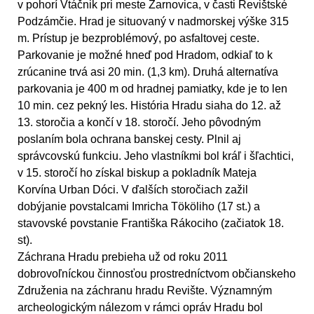
v pohorí Vtáčnik pri meste Žarnovica, v časti Revištské
Podzámčie. Hrad je situovaný v nadmorskej výške 315
m. Prístup je bezproblémový, po asfaltovej ceste.
Parkovanie je možné hneď pod Hradom, odkiaľ to k
zrúcanine trvá asi 20 min. (1,3 km). Druhá alternatíva
parkovania je 400 m od hradnej pamiatky, kde je to len
10 min. cez pekný les. História Hradu siaha do 12. až
13. storočia a končí v 18. storočí. Jeho pôvodným
poslaním bola ochrana banskej cesty. Plnil aj
správcovskú funkciu. Jeho vlastníkmi bol kráľ i šľachtici,
v 15. storočí ho získal biskup a pokladník Mateja
Korvína Urban Dóci. V ďalších storočiach zažil
dobýjanie povstalcami Imricha Tököliho (17 st.) a
stavovské povstanie Františka Rákociho (začiatok 18.
st).
Záchrana Hradu prebieha už od roku 2011
dobrovoľníckou činnosťou prostredníctvom občianskeho
Združenia na záchranu hradu Revište. Významným
archeologickým nálezom v rámci opráv Hradu bol