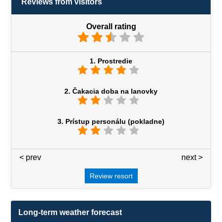
Reviews from visitors
Overall rating
1. Prostredie
2. Čakacia doba na lanovky
3. Prístup personálu (pokladne)
< prev
3 / 7
next >
Review resort
Long-term weather forecast