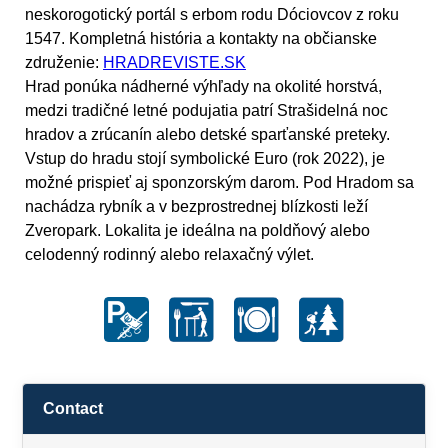
neskorogotický portál s erbom rodu Dóciovcov z roku
1547. Kompletná história a kontakty na občianske
združenie:
HRADREVISTE.SK
Hrad ponúka nádherné výhľady na okolité horstvá,
medzi tradičné letné podujatia patrí Strašidelná noc
hradov a zrúcanín alebo detské sparťanské preteky.
Vstup do hradu stojí symbolické Euro (rok 2022), je
možné prispieť aj sponzorským darom. Pod Hradom sa
nachádza rybník a v bezprostrednej blízkosti leží
Zveropark. Lokalita je ideálna na poldňový alebo
celodenný rodinný alebo relaxačný výlet.
Contact