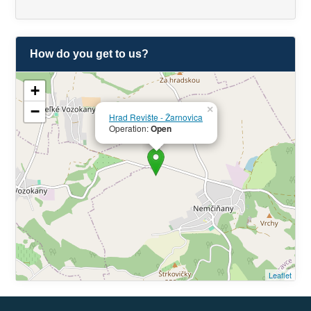
How do you get to us?
+
−
×
Hrad Revište - Žarnovica
Operation:
Open
Leaflet