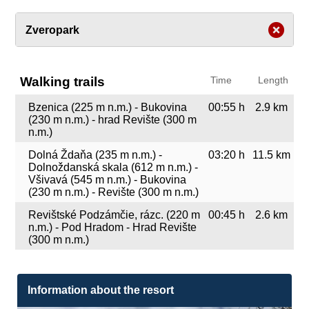
Zveropark
Walking trails
Time
Length
Bzenica (225 m n.m.) - Bukovina
00:55 h
2.9 km
(230 m n.m.) - hrad Revište (300 m
n.m.)
Dolná Ždaňa (235 m n.m.) -
03:20 h
11.5 km
Dolnoždanská skala (612 m n.m.) -
Všivavá (545 m n.m.) - Bukovina
(230 m n.m.) - Revište (300 m n.m.)
Revištské Podzámčie, rázc. (220 m
00:45 h
2.6 km
n.m.) - Pod Hradom - Hrad Revište
(300 m n.m.)
Information about the resort