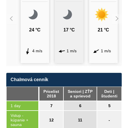
24 °C
17 °C
21 °C
4 m/s
1 m/s
1 m/s
Chalmová cenník
Pricelist
Seniori | ZŤP
Deti |
2018
a sprievod
študenti
1 day
7
6
5
Vstup -
kúpanie +
12
11
-
sauna