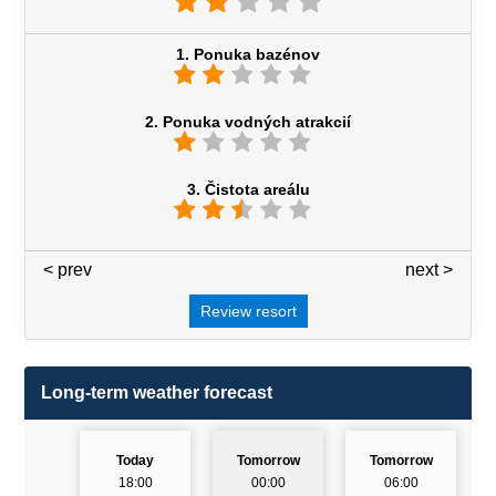
1. Ponuka bazénov
2. Ponuka vodných atrakcií
3. Čistota areálu
< prev
3 / 7
next >
Review resort
Long-term weather forecast
Today
Tomorrow
Tomorrow
18:00
00:00
06:00