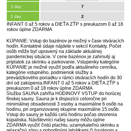
1 day
7
1 day
2
INFANT 0 až 5 rokov a DIEŤA ZŤP s preukazom 0 až 18
rokov úplne ZDARMA
KÚPANIE: Vstup do bazénov je možný v čase otváracích
hodín. Kontaktné údaje nájdete v sekcií Kontakty. Počet
osôb môže byť upravený na základe aktuálnej
pandemickej situácie. V cene bazénov je zahrnutý aj
príplatok za skrinku a parkovanie. Vstupenky kategórie
KÚPANIE je možné využiť podľa aktuálneho cenníka,
kategórie vstupného, podmienok služby a
prevádzkového poriadku v rámci otváracích hodín do 30
dní od zakúpenia.INFANT 0 až 5 rokov a DIEŤA ZŤP s
preukazom 0 až 18 rokov úplne ZDARMA
Služba SAUNA zahŕňa HODINOVÝ VSTUP do horúcej
fínskej sauny. Sauna je k dispozícii celoročne pri
minimálnej obsadenosti 3 osoby a maximálne 6 osôb na
hodinu, pri organizovanej skupine maximálne 15 osôb.
Vstup do sauny je každú celú hodinu počas otvorenia
kúpaliska. Návštevníci našej sauny môžu úplne
ZDARMA využiť čistú plachtu, uzamykateľnú skrinku a
relaxačnú zónu s pohodlnými lehátkami či bazénom a