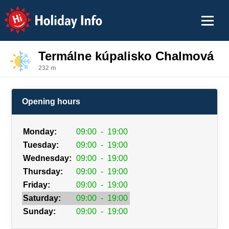
Holiday Info
Termálne kúpalisko Chalmová
232 m
Opening hours
Monday:
09:00
-
19:00
Tuesday:
09:00
-
19:00
Wednesday:
09:00
-
19:00
Thursday:
09:00
-
19:00
Friday:
09:00
-
19:00
Saturday:
09:00
-
19:00
Sunday:
09:00
-
19:00