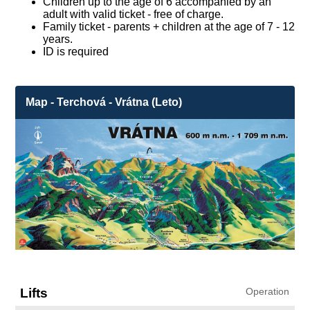
Children up to the age of 6 accompanied by an
adult with valid ticket - free of charge.
Family ticket - parents + children at the age of 7 - 12
years.
ID is required
Map - Terchová - Vrátna (Leto)
Lifts
Operation