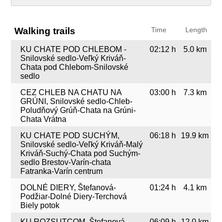
Walking trails
Time
Length
KU CHATE POD CHLEBOM -
02:12 h
5.0 km
Snilovské sedlo-Veľký Kriváň-
Chata pod Chlebom-Snilovské
sedlo
CEZ CHLEB NA CHATU NA
03:00 h
7.3 km
GRÚNI, Snilovské sedlo-Chleb-
Poludňový Grúň-Chata na Grúni-
Chata Vrátna
KU CHATE POD SUCHÝM,
06:18 h
19.9 km
Snilovské sedlo-Veľký Kriváň-Malý
Kriváň-Suchý-Chata pod Suchým-
sedlo Brestov-Varín-chata
Fatranka-Varín centrum
DOLNÉ DIERY, Štefanová-
01:24 h
4.1 km
Podžiar-Dolné Diery-Terchová
Biely potok
KU ROZSUTCOM, Štefanová-
06:09 h
12.0 km