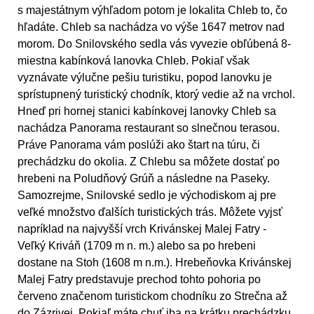
s majestátnym výhľadom potom je lokalita Chleb to, čo
hľadáte. Chleb sa nachádza vo výše 1647 metrov nad
morom. Do Snilovského sedla vás vyvezie obľúbená 8-
miestna kabínková lanovka Chleb. Pokiaľ však
vyznávate výlučne pešiu turistiku, popod lanovku je
sprístupnený turistický chodník, ktorý vedie až na vrchol.
Hneď pri hornej stanici kabínkovej lanovky Chleb sa
nachádza Panorama restaurant so slnečnou terasou.
Práve Panorama vám poslúži ako štart na túru, či
prechádzku do okolia. Z Chlebu sa môžete dostať po
hrebeni na Poludňový Grúň a následne na Paseky.
Samozrejme, Snilovské sedlo je východiskom aj pre
veľké množstvo ďalších turistických trás. Môžete vyjsť
napríklad na najvyšší vrch Krivánskej Malej Fatry -
Veľký Kriváň (1709 m n. m.) alebo sa po hrebeni
dostane na Stoh (1608 m n.m.). Hrebeňovka Krivánskej
Malej Fatry predstavuje prechod tohto pohoria po
červeno značenom turistickom chodníku zo Strečna až
do Zázrivej. Pokiaľ máte chuť iba na krátku prechádzku