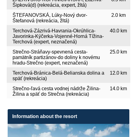
Šipková(d) (rekreácia, expert, žltá)
ŠTEFANOVSKÁ, Lúky-Nový dvor-
2.0 km
Štefanová (rekreácia, žltá)
Terchová-Zázrivá-Havrania-Okrúhlica-
40.0 km
Javorinka-Kýčerka-Vojenné-Horná Tížina-
Terchová (expert, neznačená)
Strečno-Stráňavy-spevnená cesta-
25.0 km
pamätník partizánov-do doliny k novému
hradu-Strečno (expert, neznačená)
Terchová-Bránica-Belá-Belianska dolina a
12.0 km
späť (rekreácia)
Strečno-ľavá cesta vodnej nádrže Žilina-
14.0 km
Žilina a späť do Strečna (rekreácia)
Information about the resort