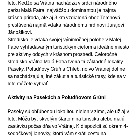
leto. Keďže sa Vrátna nachádza v srdci národného
parku Malá Fatra, najväčšou dominantou je najmä
krásna príroda, ale aj 3 km vzdialená obec Terchová,
preslávená najmä vďaka národnému hrdinovi Jurajovi
Jánošíkovi.
Stredisko je vďaka svojej výnimočnej polohe v Malej
Fatre vyhľadávaným turistickým cieľom a ideálne miesto
pre aktívny oddych v krásnom prostredí. Celoročné
stredisko Vrátna Malá Fatra tvoria tri základné lokality –
Paseky, Poludňový Grúň a Chleb, no vo Vrátnej doline
sa nachádzajú aj iné zákutia a turistické trasy, kde sa v
lete môžete vybrať.
Aktivity na Pasekách a Poludňovom Grúni
Paseky sú obľúbenou lokalitou nielen v zime, ale už aj v
lete. Môžu byť skvelým štartom na turistiku alebo malú
zastávku počas dňa vo Vrátnej. K dispozícii sú okrem 4-
sedačkovej lanovky, ktorá vám skráti cestu na