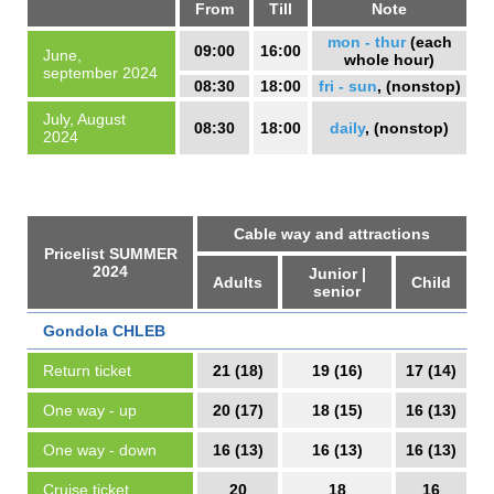
From
Till
Note
mon - thur
(
each
09:00
16:00
June,
whole hour)
september 2024
08:30
18:00
fri - sun
, (nonstop)
July, August
08:30
18:00
daily
, (nonstop)
2024
Cable way and attractions
Pricelist SUMMER
2024
Junior |
Adults
Child
senior
Gondola CHLEB
Return ticket
21 (18)
19 (16)
17 (14)
One way - up
20 (17)
18 (15)
16 (13)
One way - down
16 (13)
16 (13)
16 (13)
Cruise ticket
20
18
16