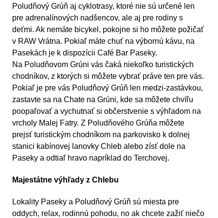
Poludňový Grúň aj cyklotrasy, ktoré nie sú určené len
pre adrenalínových nadšencov, ale aj pre rodiny s
deťmi. Ak nemáte bicykel, pokojne si ho môžete požičať
v RAW Vrátna. Pokiaľ máte chuť na výbornú kávu, na
Pasekách je k dispozícii Café Bar Paseky.
Na Poludňovom Grúni vás čaká niekoľko turistických
chodníkov, z ktorých si môžete vybrať práve ten pre vás.
Pokiaľ je pre vás Poludňový Grúň len medzi-zastávkou,
zastavte sa na Chate na Grúni, kde sa môžete chvíľu
poopaľovať a vychutnať si občerstvenie s výhľadom na
vrcholy Malej Fatry. Z Poludňového Grúňa môžete
prejsť turistickým chodníkom na parkovisko k dolnej
stanici kabínovej lanovky Chleb alebo zísť dole na
Paseky a odtiaľ hravo napríklad do Terchovej.
Majestátne výhľady z Chlebu
Lokality Paseky a Poludňový Grúň sú miesta pre
oddych, relax, rodinnú pohodu, no ak chcete zažiť niečo