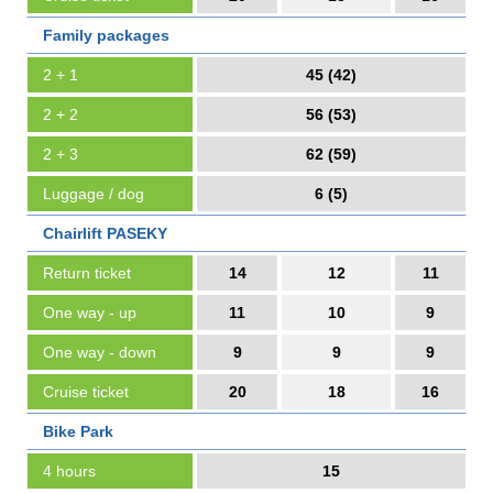
Family packages
2 + 1
45 (42)
2 + 2
56 (53)
2 + 3
62 (59)
Luggage / dog
6 (5)
Chairlift PASEKY
Return ticket
14
12
11
One way - up
11
10
9
One way - down
9
9
9
Cruise ticket
20
18
16
Bike Park
4 hours
15