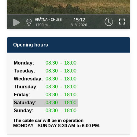
15:12
VRÁTNA - CHLEB
1709 m
8. 8. 2026
Opening hours
Monday:
08:30
-
18:00
Tuesday:
08:30
-
18:00
Wednesday:
08:30
-
18:00
Thursday:
08:30
-
18:00
Friday:
08:30
-
18:00
Saturday:
08:30
-
18:00
Sunday:
08:30
-
18:00
The cable car will be in operation
MONDAY - SUNDAY 8:30 AM to 6:00 PM.