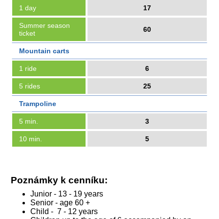
1 day
17
Summer season
60
ticket
Mountain carts
1 ride
6
5 rides
25
Trampoline
5 min.
3
10 min.
5
Poznámky k cenníku:
Junior - 13 - 19 years
Senior - age 60 +
Child - 7 - 12 years