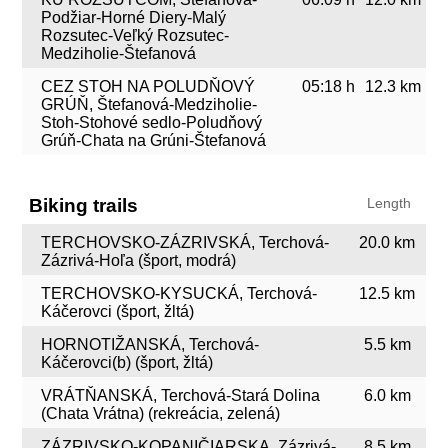
Podžiar-Horné Diery-Malý
Rozsutec-Veľký Rozsutec-
Medziholie-Štefanová
CEZ STOH NA POLUDŇOVÝ
05:18 h
12.3 km
GRÚŇ, Štefanová-Medziholie-
Stoh-Stohové sedlo-Poludňový
Grúň-Chata na Grúni-Štefanová
Biking trails
Length
TERCHOVSKO-ZÁZRIVSKÁ, Terchová-
20.0 km
Zázrivá-Hoľa (šport, modrá)
TERCHOVSKO-KYSUCKÁ, Terchová-
12.5 km
Káčerovci (šport, žltá)
HORNOTIŽANSKÁ, Terchová-
5.5 km
Káčerovci(b) (šport, žltá)
VRÁTŇANSKÁ, Terchová-Stará Dolina
6.0 km
(Chata Vrátna) (rekreácia, zelená)
ZÁZRIVSKO-KOPANIČIARSKA, Zázrivá-
8.5 km