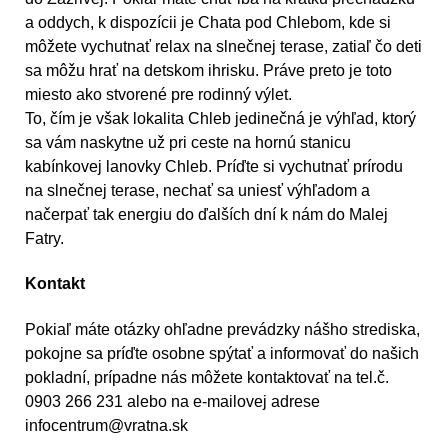
a oddych, k dispozícii je Chata pod Chlebom, kde si
môžete vychutnať relax na slnečnej terase, zatiaľ čo deti
sa môžu hrať na detskom ihrisku. Práve preto je toto
miesto ako stvorené pre rodinný výlet.
To, čím je však lokalita Chleb jedinečná je výhľad, ktorý
sa vám naskytne už pri ceste na hornú stanicu
kabínkovej lanovky Chleb. Príďte si vychutnať prírodu
na slnečnej terase, nechať sa uniesť výhľadom a
načerpať tak energiu do ďalších dní k nám do Malej
Fatry.
Kontakt
Pokiaľ máte otázky ohľadne prevádzky nášho strediska,
pokojne sa príďte osobne spýtať a informovať do našich
pokladní, prípadne nás môžete kontaktovať na tel.č.
0903 266 231 alebo na e-mailovej adrese
infocentrum@vratna.sk