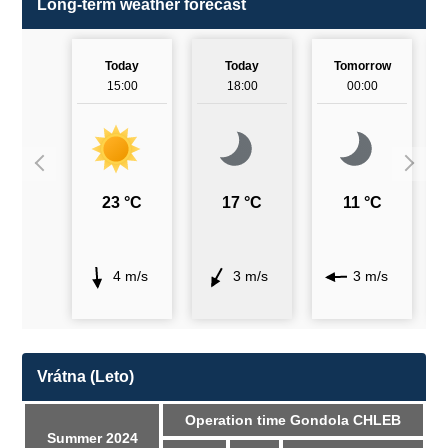
Long-term weather forecast
Today
Today
Tomorrow
15:00
18:00
00:00
23 °C
17 °C
11 °C
4 m/s
3 m/s
3 m/s
Vrátna (Leto)
Operation time Gondola CHLEB
Summer 2024