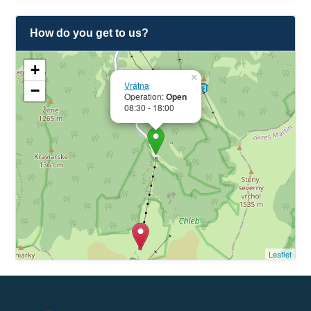
How do you get to us?
+
×
Vrátna
−
Operation:
Open
08:30 - 18:00
Leaflet